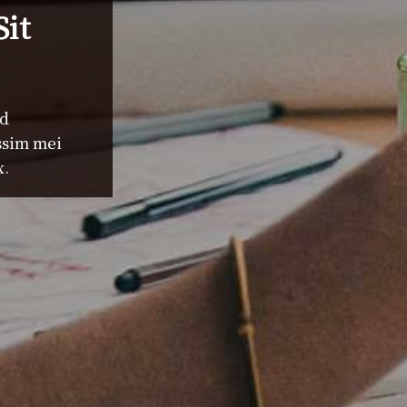
it
nd
ssim mei
x.